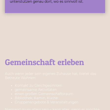
unterstützen genau dort, wo es sinnvoll ist.
Gemeinschaft erleben
Auch wenn jeder sein eigenes Zuhause hat, bietet das
Betreute Wohnen:
Kontakt zu Gleichgesinnten
gemeinsame Aktivitäten
einen großen Gemeinschaftsraum
Bibliothek, Kamin, Küche
Gruppenangebote & Veranstaltungen
Niemand muss allein sein – kann aber, wenn er möchte.